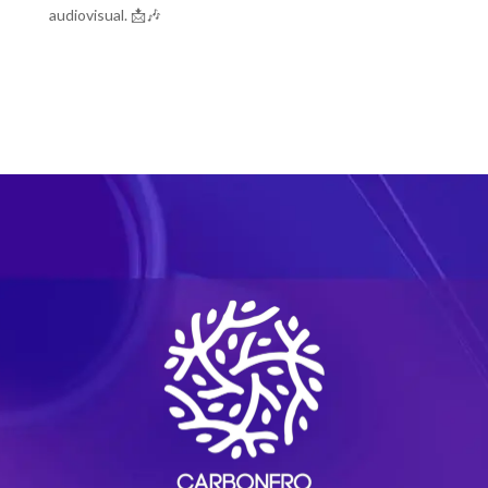
audiovisual. 📩🎶
#carboneroeditora
#musicaoriginal
#sincronizacionmusical
#musicaparaproyectos
#agenciadesincronizacion
#asunto
spendientes