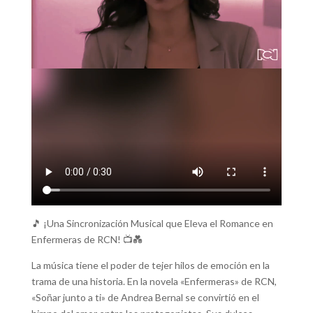
🎵 ¡Una Sincronización Musical que Eleva el Romance en
Enfermeras de RCN! 📺💑
La música tiene el poder de tejer hilos de emoción en la
trama de una historia. En la novela «Enfermeras» de RCN,
«Soñar junto a ti» de Andrea Bernal se convirtió en el