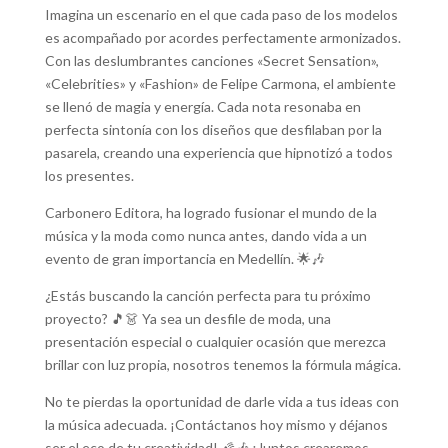
Imagina un escenario en el que cada paso de los modelos
es acompañado por acordes perfectamente armonizados.
Con las deslumbrantes canciones «Secret Sensation»,
«Celebrities» y «Fashion» de Felipe Carmona, el ambiente
se llenó de magia y energía. Cada nota resonaba en
perfecta sintonía con los diseños que desfilaban por la
pasarela, creando una experiencia que hipnotizó a todos
los presentes.
Carbonero Editora, ha logrado fusionar el mundo de la
música y la moda como nunca antes, dando vida a un
evento de gran importancia en Medellín. 🌟🎶
¿Estás buscando la canción perfecta para tu próximo
proyecto? 🎵👗 Ya sea un desfile de moda, una
presentación especial o cualquier ocasión que merezca
brillar con luz propia, nosotros tenemos la fórmula mágica.
No te pierdas la oportunidad de darle vida a tus ideas con
la música adecuada. ¡Contáctanos hoy mismo y déjanos
ser el eco de tu creatividad! 🌠🎶 ¡Juntos crearemos