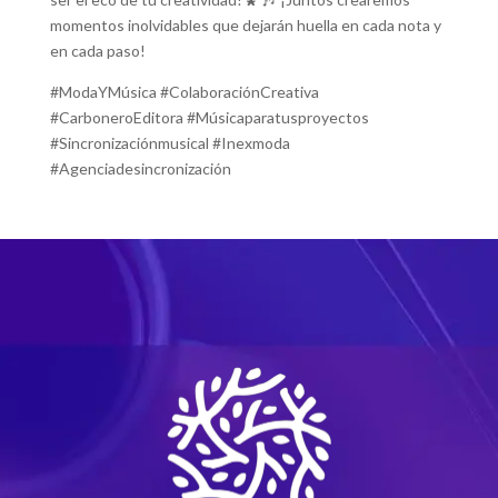
momentos inolvidables que dejarán huella en cada nota y
en cada paso!
#ModaYMúsica #ColaboraciónCreativa
#CarboneroEditora #Músicaparatusproyectos
#Sincronizaciónmusical #Inexmoda
#Agenciadesincronización