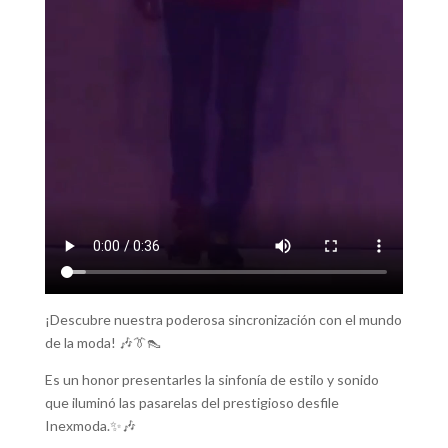
¡Descubre nuestra poderosa sincronización con el mundo
de la moda! 🎶👔👠
Es un honor presentarles la sinfonía de estilo y sonido
que iluminó las pasarelas del prestigioso desfile
Inexmoda.✨🎶