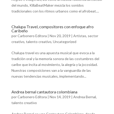
del mundo, KillaBeatMaker mezcla los sonidos
tradicionales con los ritmos urbanos como el afrobeat....
Chalupa Travel, compositores con enfoque afro
Caribeño
por
Carbonero Editora
|
Nov 20, 2019
|
Artistas
,
sector
creativo
,
talento creativo
,
Uncategorized
Chalupa travel es una apuesta musical que evoca a la
tradición oral y la memoria sonora de las costumbres del
caribe que incita al movimiento, la alegría y la jocosidad.
Nuestras composiciones van a la vanguardia de las
nuevas tendencias musicales, implementando...
Andrea bernal cantautora colombiana
por
Carbonero Editora
|
Nov 14, 2019
|
Andrea Bernal
,
talento creativo
Andrea Bernal es una Cantautora Colombiana, desde