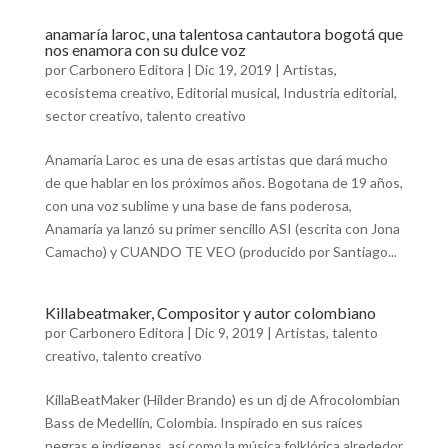
anamaría laroc, una talentosa cantautora bogotá que
nos enamora con su dulce voz
por
Carbonero Editora
|
Dic 19, 2019
|
Artistas
,
ecosistema creativo
,
Editorial musical
,
Industria editorial
,
sector creativo
,
talento creativo
Anamaría Laroc es una de esas artistas que dará mucho
de que hablar en los próximos años. Bogotana de 19 años,
con una voz sublime y una base de fans poderosa,
Anamaría ya lanzó su primer sencillo ASI (escrita con Jona
Camacho) y CUANDO TE VEO (producido por Santiago...
Killabeatmaker, Compositor y autor colombiano
por
Carbonero Editora
|
Dic 9, 2019
|
Artistas
,
talento
creativo
,
talento creativo
KillaBeatMaker (Hilder Brando) es un dj de Afrocolombian
Bass de Medellín, Colombia. Inspirado en sus raíces
negras e indígenas, así como la música folklórica alrededor