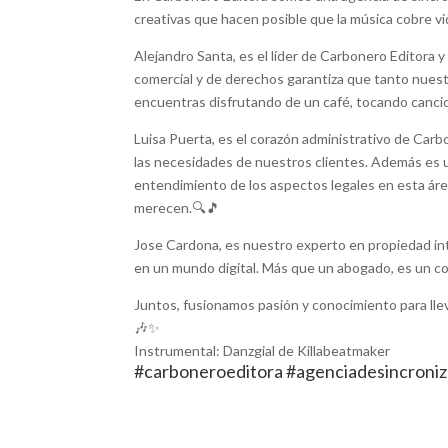
creativas que hacen posible que la música cobre v
Alejandro Santa, es el líder de Carbonero Editora 
comercial y de derechos garantiza que tanto nues
encuentras disfrutando de un café, tocando canc
Luisa Puerta, es el corazón administrativo de Carb
las necesidades de nuestros clientes. Además es 
entendimiento de los aspectos legales en esta áre
merecen.🔍🎵
Jose Cardona, es nuestro experto en propiedad int
en un mundo digital. Más que un abogado, es un com
Juntos, fusionamos pasión y conocimiento para lle
🎶✨
Instrumental: Danzgial de Killabeatmaker
#carboneroeditora #agenciadesincroniza