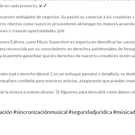
ida en cada proyecto. 💫🎵
y nuestro embajador de negocios. Su pasión es conectar a los creadores c
tros clientes como nuestros proveedores obtengan los mejores acuerdos
iones y creando oportunidades.🤝☕
onero Editora, como Music Supervisor es experta en identificar las canci
una reconocida por su conocimiento en derechos patrimoniales de fonogr
a le permite garantizar que los derechos de nuestros creadores estén si
electual y derecho laboral. Con un enfoque genuino y detallista, se ded
pañero confiable para nuestros artistas, asegurando que puedan crear co
var la música a nuevas alturas. 🚀 Síguenos para descubrir cómo damos v
ción #sincronizaciónmusical #seguridadjuridica #música