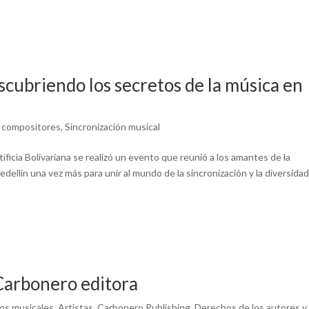
cubriendo los secretos de la música en
y compositores
,
Sincronización musical
ificia Bolivariana se realizó un evento que reunió a los amantes de la
dellín una vez más para unir al mundo de la sincronización y la diversida
Carbonero editora
os musicales
,
Artistas
,
Carbonero Publishing
,
Derechos de los autores y