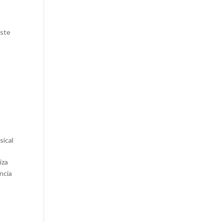
este
sical
iza
ncia