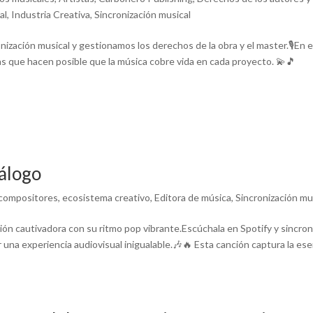
al
,
Industria Creativa
,
Sincronización musical
zación musical y gestionamos los derechos de la obra y el master.🎙️En 
s que hacen posible que la música cobre vida en cada proyecto. 💫🎵
tálogo
 compositores
,
ecosistema creativo
,
Editora de música
,
Sincronización mu
ón cautivadora con su ritmo pop vibrante.Escúchala en Spotify y sincron
una experiencia audiovisual inigualable.🎶🔥 Esta canción captura la ese