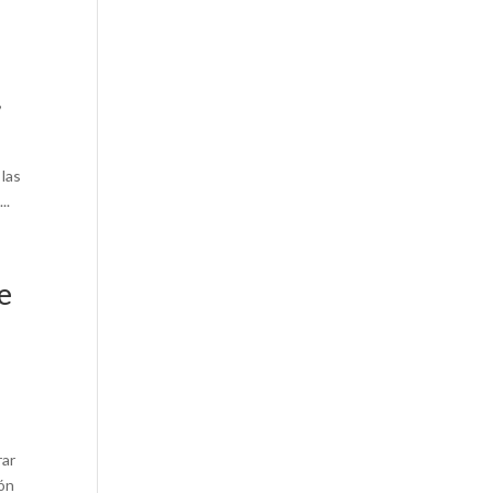
,
 las
..
de
rar
ión