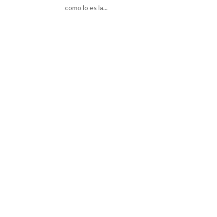
como lo es la...
« Entradas más antiguas