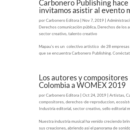
Carbonero Publishing hace 
invitamos asistir al evento
por
Carbonero Editora
|
Nov 7, 2019
|
Administrac
Derechos comunicación pública
,
Derechos de los 
sector creativo
,
talento creativo
Mapau’s es un colectivo artístico de 28 empresas r
que se encuentra Carbonero Publishing. Conéctate
Los autores y compositores 
Colombia a WOMEX 2019
por
Carbonero Editora
|
Oct 24, 2019
|
Artistas
,
Ca
compositores
,
derechos-de-reproduccion
,
ecosist
Industria editorial
,
sector creativo
,
sello editorial 
Nuestra industria musical ha venido creciendo bri
sus creaciones, abriendo así el panorama de soni