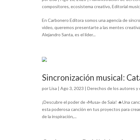
compositores
,
ecosistema creativo
,
Editorial music
En Carbonero Editora somos una agencia de sincroni
video, queremos presentarte a las mentes creativa
Alejandro Santa, es el líder...
Sincronización musical: Ca
por
Lisa
|
Ago 3, 2023
|
Derechos de los autores y
¡Descubre el poder de «Musa» de Saia! 🔥Una canci
esta poderosa canción en tus proyectos para crear 
de la inspiración,...