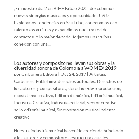
¡En nuestro día 2 en BIME Bilbao 2023, descubrimos
nuevas sinergias musicales y oportunidades! 🎶✨
Exploramos tendencias en YouTube, conectamos con
talentosos artistas y expandimos nuestra red de
contactos. Y lo mejor de todo, forjamos una valiosa
conexión con una...
Los autores y compositores llevan sus obras y la
diversidad sonora de Colombia a WOMEX 2019
por
Carbonero Editora
|
Oct 24, 2019
|
Artistas
,
Carbonero Publishing
,
derechos autorales
,
Derechos de
los autores y compositores
,
derechos-de-reproduccion
,
ecosistema creativo
,
Editora de música
,
Editorial musical
,
Industria Creativa
,
Industria editorial
,
sector creativo
,
sello editorial musical
,
Sincronización musical
,
talento
creativo
Nuestra industria musical ha venido creciendo brindando
a los autores y compositores estructuras que les